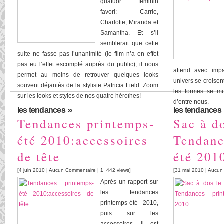
quatuor féminin
favori: Carrie,
Charlotte, Miranda et
Samantha. Et s’il
semblerait que cette
suite ne fasse pas l’unanimité (le film n’a en effet
pas eu l’effet escompté auprès du public), il nous
attend avec impa
permet au moins de retrouver quelques looks
univers se croise
souvent déjantés de la styliste Patricia Field. Zoom
les formes se mu
sur les looks et styles de nos quatre héroïnes!
d’entre nous.
»
les tendances
les tendances
Tendances printemps-
Sac à do
été 2010:accessoires
Tendanc
de tête
été 201
[4 juin 2010 |
Aucun Commentaire
| 1 442 views]
[31 mai 2010 |
Aucun
Après un rapport sur
les tendances
printemps-été 2010,
puis sur les