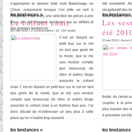
s’approprier le dernier total look Balenciaga ou
été ensoleillé. Al
Chloé, notamment lorsque l’on jette un oeil à
récapitulatif des 
»
les tendances
les tendances
l’étiquette. Pour vous, une sélection de pièces à prix
Cette saison, les c
Le collant chair
Les ves
doux, afin de s’inspirer des looks vus au défilés et
des grandes tendances.
été 201
[10 mai 2010 |
3 Commentaires
| 10 103 views]
C’est en faisant un
[3 mai 2010 |
Aucun 
petit tour sur le net
en tant que geek de
la mode, que je me
suis rendue compte
que beaucoup de
sites et autres blogs
associés le collant
chair C’est en faisant un petit tour sur le net en tant
que geek de la mode, que je me suis rendue
finale, de cerise s
compte que beaucoup de sites et autres blogs
coupée, à la poin
associés le collant chair à un fashion faux pas. J’ai
plus banale des te
donc décidé de m’intéresser un peu plus à cette
à posséder cet été, 
pièce qu’on n’oublie trop souvent.
»
les tendances
les tendances