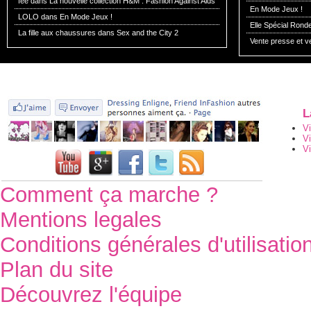
fée dans
La nouvelle collection H&M : Fashion Against Aids
En Mode Jeux !
LOLO dans
En Mode Jeux !
Elle Spécial Rond
La fille aux chaussures dans
Sex and the City 2
Vente presse et v
L
V
V
Vi
Comment ça marche ?
Mentions legales
Conditions générales d'utilisatio
Plan du site
Découvrez l'équipe