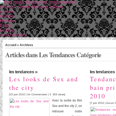
Creer un compte Dressing enligne
Accueil
Femme
Homme
Enfant
Le Blog
Jeux concours
Accueil
» Archives
Articles dans Les Tendances Catégorie
»
les tendances
les tendances
Les looks de Sex and
Tendanc
the city
bain pr
2010
[15 juin 2010 |
Un Commentaire
| 3 363 views]
Avec la sortie du film
[7 juin 2010 |
Aucun 
Sex and the city 2, on
retrouve notre