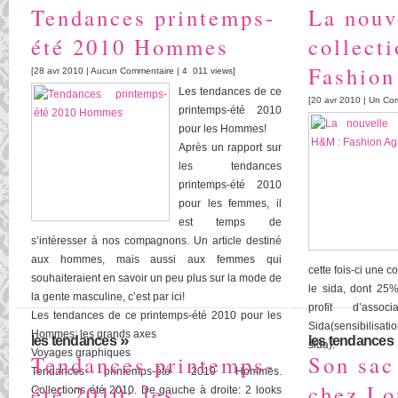
Tendances printemps-
La nouv
été 2010 Hommes
collect
Fashion
[28 avr 2010 |
Aucun Commentaire
| 4 011 views]
Les tendances de ce
[20 avr 2010 |
Un Com
printemps-été 2010
pour les Hommes!
Après un rapport sur
les tendances
printemps-été 2010
pour les femmes, il
est temps de
s’intéresser à nos compagnons. Un article destiné
aux hommes, mais aussi aux femmes qui
cette fois-ci une c
souhaiteraient en savoir un peu plus sur la mode de
le sida, dont 25
la gente masculine, c’est par ici!
profit d’asso
Les tendances de ce printemps-été 2010 pour les
Sida(sensibilisa
Hommes: les grands axes
»
les tendances
les tendances
sida).
Voyages graphiques
Tendances printemps-
Son sac
Tendances printemps-été 2010 Hommes.
été 2010: les
chez Lo
Collections été 2010. De gauche à droite: 2 looks