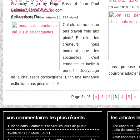
Givenchy, Hugo by Hugo Boss et Jean Paul
socquettes
[29 mar 2010 |
Un Co
Gaultier. Source: www. gq.com
Cette saison, l’homme …
[19 avr 2010 |
Un Commentaire
| 1 777 views]
Cet été, on ne risque
pas d’avoir froid aux
pieds! En effet, les
créateurs nous
montrent que les
socquettes c’est
tendance et facile à
nous propose 
porter! Décryptage
pourrons adapter à
de la chaussette so’socquette! Enfin une tendance
esthétique pas prise de tête!
Page 3 of 5
«
1
2
3
4
5
»
vos commentaires les plus récents
les articles
Clioche dans
Comment s’habiller les jours de pluie?
Jeu concours :Vote
paire de lunette G
lolo06 dans
En Mode Jeux !
Jeux concours: Dr