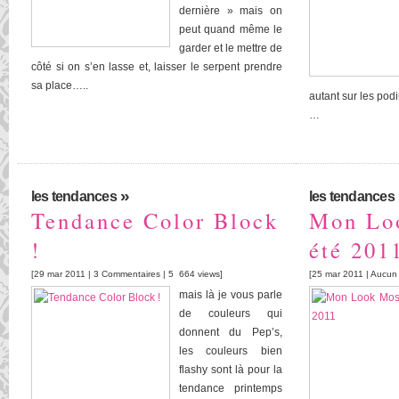
dernière » mais on
peut quand même le
garder et le mettre de
côté si on s’en lasse et, laisser le serpent prendre
sa place…..
autant sur les pod
…
»
les tendances
les tendances
Tendance Color Block
Mon Lo
!
été 201
[29 mar 2011 |
3 Commentaires
| 5 664 views]
[25 mar 2011 |
Aucun
mais là je vous parle
de couleurs qui
donnent du Pep’s,
les couleurs bien
flashy sont là pour la
tendance printemps