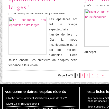
larges!
[7 déc 2010 |
Un Com
[15 déc 2010 |
Aucun Commentaire
| 1 940 views]
Les épaulettes ont
fait un ravage
expectaculaire
l’année dernière, c
‘était la mode
incontournable qui a
fait des millions
du peps!
d’adeptes. Cette
saison encore, les créateurs on adoptés cette
tendance à leur vision
Page 1 of 5
1
2
3
4
5
»
vos commentaires les plus récents
les articles
Clioche dans
Comment s’habiller les jours de pluie?
Jeu concours :Vote
paire de lunette G
lolo06 dans
En Mode Jeux !
Jeux concours: Dr