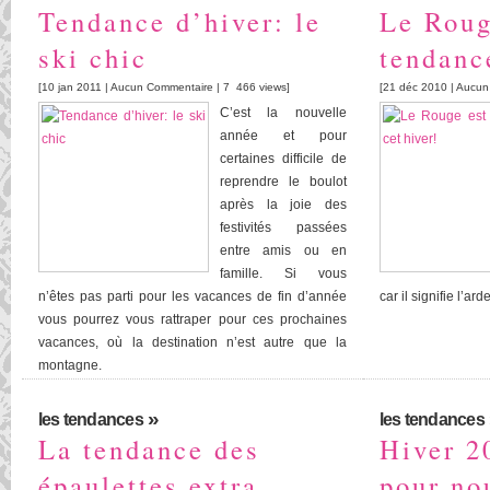
Tendance d’hiver: le
Le Roug
ski chic
tendanc
[10 jan 2011 |
Aucun Commentaire
| 7 466 views]
[21 déc 2010 |
Aucun
C’est la nouvelle
année et pour
certaines difficile de
reprendre le boulot
après la joie des
festivités passées
entre amis ou en
famille. Si vous
n’êtes pas parti pour les vacances de fin d’année
car il signifie l’ar
vous pourrez vous rattraper pour ces prochaines
vacances, où la destination n’est autre que la
montagne.
»
les tendances
les tendances
La tendance des
Hiver 2
épaulettes extra
pour no