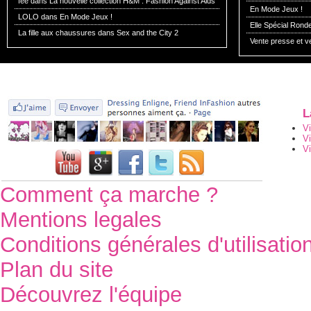
fée dans
La nouvelle collection H&M : Fashion Against Aids
En Mode Jeux !
LOLO dans
En Mode Jeux !
Elle Spécial Rond
La fille aux chaussures dans
Sex and the City 2
Vente presse et v
L
V
V
Vi
Comment ça marche ?
Mentions legales
Conditions générales d'utilisatio
Plan du site
Découvrez l'équipe