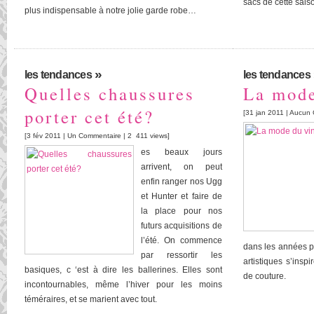
sacs de cette sai
plus indispensable à notre jolie garde robe…
»
les tendances
les tendances
Quelles chaussures
La mode
porter cet été?
[31 jan 2011 |
Aucun 
[3 fév 2011 |
Un Commentaire
| 2 411 views]
es beaux jours
arrivent, on peut
enfin ranger nos Ugg
et Hunter et faire de
la place pour nos
futurs acquisitions de
l’été. On commence
dans les années p
par ressortir les
artistiques s’insp
basiques, c ‘est à dire les ballerines. Elles sont
de couture.
incontournables, même l’hiver pour les moins
téméraires, et se marient avec tout.