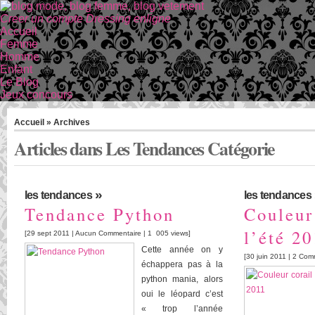
Creer un compte Dressing enligne
Accueil
Femme
Homme
Enfant
Le Blog
Jeux concours
Accueil
» Archives
Articles dans Les Tendances Catégorie
»
les tendances
les tendances
Tendance Python
Couleur
l’été 2
[29 sept 2011 |
Aucun Commentaire
| 1 005 views]
Cette année on y
[30 juin 2011 |
2 Com
échappera pas à la
python mania, alors
oui le léopard c’est
« trop l’année