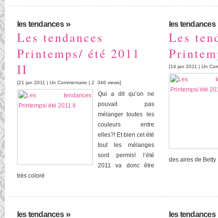
»
les tendances
les tendances
Les tendances
Les ten
Printemps/ été 2011
Printem
II
[14 jan 2011 |
Un Com
[21 jan 2011 |
Un Commentaire
| 2 346 views]
Qui a dit qu’on ne
pouvait pas
mélanger toutes les
couleurs entre
elles?! Et bien cet été
tout les mélanges
sont permis! l’été
des aires de Betty
2011 va donc être
très coloré
»
les tendances
les tendances