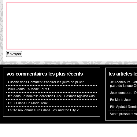
vos commentaires les plus récents
les articles
Clioche dans
Comment s’habiller les jours de pluie?
Jeu concours :Vote
paire de lunette G
lolo06 dans
En Mode Jeux !
Jeux concours: Dr
fée dans
La nouvelle collection H&M : Fashion Against Aids
En Mode Jeux !
LOLO dans
En Mode Jeux !
Elle Spécial Rond
La fille aux chaussures dans
Sex and the City 2
Vente presse et v