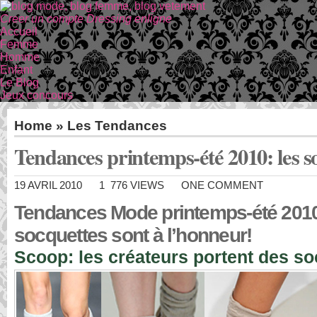
Creer un compte Dressing enligne
Accueil
Femme
Homme
Enfant
Le Blog
Jeux concours
Home
»
Les Tendances
Tendances printemps-été 2010: les s
19 AVRIL 2010
1 776 VIEWS
ONE COMMENT
Tendances Mode printemps-été 2010
socquettes sont à l’honneur!
Scoop: les créateurs portent des so