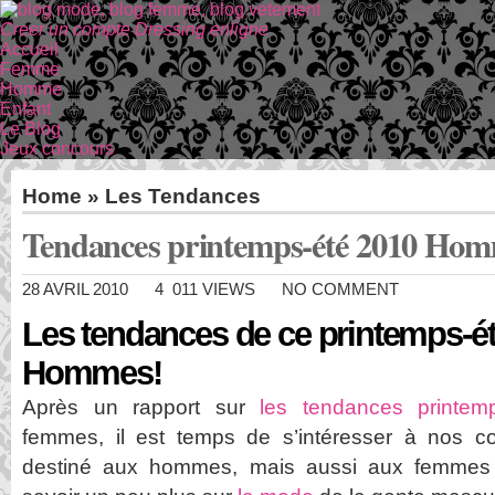
Creer un compte Dressing enligne
Accueil
Femme
Homme
Enfant
Le Blog
Jeux concours
Home
»
Les Tendances
Tendances printemps-été 2010 Ho
28 AVRIL 2010
4 011 VIEWS
NO COMMENT
Les tendances de ce printemps-ét
Hommes!
Après un rapport sur
les tendances printem
femmes, il est temps de s’intéresser à nos c
destiné aux hommes, mais aussi aux femmes q