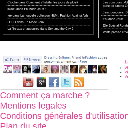
Clioche dans
Comment s’habiller les jours de pluie?
Jeu concours :Vote
paire de lunette G
lolo06 dans
En Mode Jeux !
Jeux concours: Dr
fée dans
La nouvelle collection H&M : Fashion Against Aids
En Mode Jeux !
LOLO dans
En Mode Jeux !
Elle Spécial Rond
La fille aux chaussures dans
Sex and the City 2
Vente presse et v
L
V
V
Vi
Comment ça marche ?
Mentions legales
Conditions générales d'utilisatio
Plan du site