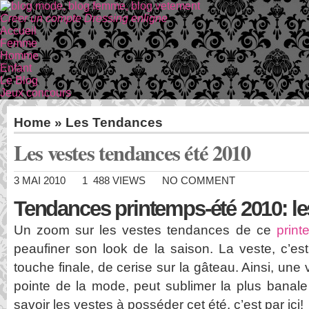
Creer un compte Dressing enligne
Accueil
Femme
Homme
Enfant
Le Blog
Jeux concours
Home
»
Les Tendances
Les vestes tendances été 2010
3 MAI 2010
1 488 VIEWS
NO COMMENT
Tendances printemps-été 2010: le
Un zoom sur les vestes tendances de ce
print
peaufiner son look de la saison. La veste, c’es
touche finale, de cerise sur la gâteau. Ainsi, une
pointe de la mode, peut sublimer la plus banale
savoir les vestes à posséder cet été, c’est par ici!