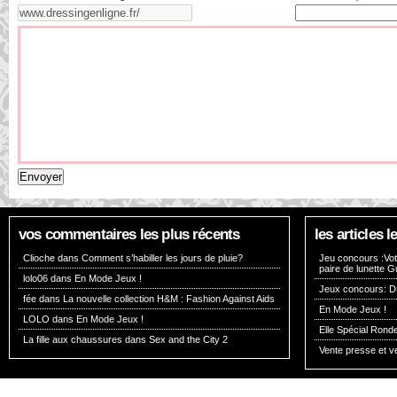
vos commentaires les plus récents
les articles
Clioche dans
Comment s’habiller les jours de pluie?
Jeu concours :Vote
paire de lunette G
lolo06 dans
En Mode Jeux !
Jeux concours: Dr
fée dans
La nouvelle collection H&M : Fashion Against Aids
En Mode Jeux !
LOLO dans
En Mode Jeux !
Elle Spécial Rond
La fille aux chaussures dans
Sex and the City 2
Vente presse et v