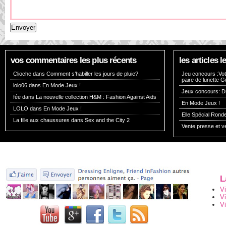
vos commentaires les plus récents
les articles
Clioche dans
Comment s’habiller les jours de pluie?
Jeu concours :Vote
paire de lunette G
lolo06 dans
En Mode Jeux !
Jeux concours: Dr
fée dans
La nouvelle collection H&M : Fashion Against Aids
En Mode Jeux !
LOLO dans
En Mode Jeux !
Elle Spécial Rond
La fille aux chaussures dans
Sex and the City 2
Vente presse et v
L
V
V
Vi