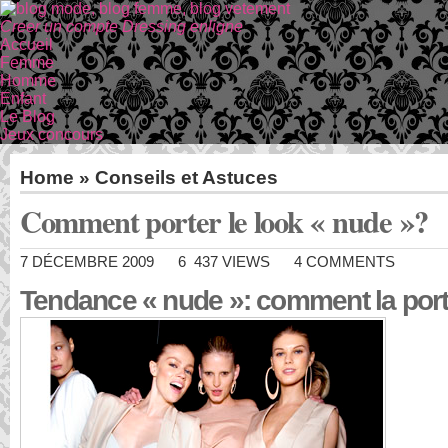
Creer un compte Dressing enligne
Accueil
Femme
Homme
Enfant
Le Blog
Jeux concours
Home
»
Conseils et Astuces
Comment porter le look « nude »?
7 DÉCEMBRE 2009
6 437 VIEWS
4 COMMENTS
Tendance « nude »: comment la por