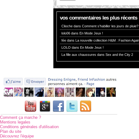
vos commentaires les plus récents
Clioche dans
Comment s’habiller les jours de pluie?
lolo06 dans
En Mode Jeux !
fée dans
La nouvelle collection H&M : Fashion Again
LOLO dans
En Mode Jeux !
La fille aux chaussures dans
Sex and the City 2
Comment ça marche ?
Mentions legales
Conditions générales d'utilisation
Plan du site
Découvrez l'équipe