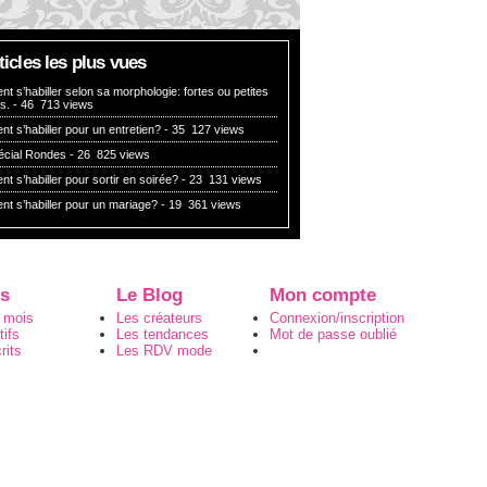
rticles les plus vues
 s’habiller selon sa morphologie: fortes ou petites
es.
- 46 713 views
 s’habiller pour un entretien?
- 35 127 views
pécial Rondes
- 26 825 views
 s’habiller pour sortir en soirée?
- 23 131 views
t s’habiller pour un mariage?
- 19 361 views
s
Le Blog
Mon compte
 mois
Les créateurs
Connexion/inscription
ifs
Les tendances
Mot de passe oublié
rits
Les RDV mode