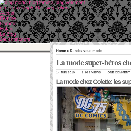
Creer un compte Dressing enligne
Accueil
Femme
Homme
Enfant
Le Blog
Jeux concours
Home
»
Rendez vous mode
La mode super-héros che
14 JUIN 2010
1 988 VIEWS
ONE COMMENT
La mode chez Colette: les su