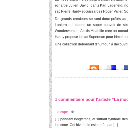
écharpe Julien David, gants Karl Lagerfeld, no
sac Pierre Hardy et cuissardes Roger Vivier. So
De grands créateurs se sont donc prêtés au j
Lantern qui donne un super pouvoir de séduc
Wonderwoman, Alexis Mhabille crée un noeud pa
Hardy propose le sac Superman pour frimer au
Une collection débordant d’humour, à découvrir
1 commentaire pour l'article “La mo
La cape
dit :
[...] pendant longtemps, et surtout symbole d
la scène. Cet hiver elle est portée par [...]