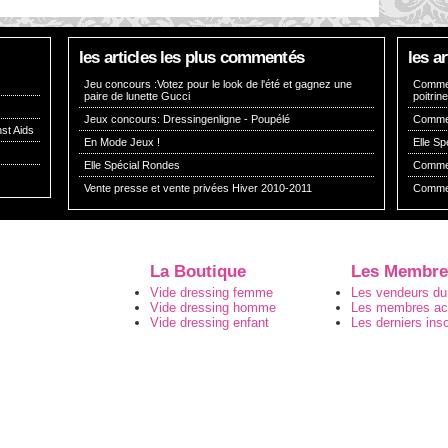
les articles les plus commentés
les a
Jeu concours :Votez pour le look de l'été et gagnez une
Comment
paire de lunette Gucci
poitrin
Jeux concours: Dressingenligne - Poupélé
Comment
st Aids
En Mode Jeux !
Elle S
Elle Spécial Rondes
Comment
Vente presse et vente privées Hiver 2010-2011
Commen
La Boutique
Les Membre
Vide dressing femme
Les vendeurs du
Vide dressing homme
Les membres act
Vide dressing enfant
Les derniers insc