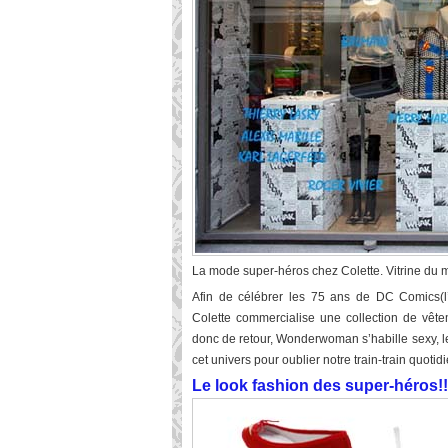
La mode super-héros chez Colette. Vitrine du m
Afin de célébrer les 75 ans de DC Comics(l’
Colette commercialise une collection de vêt
donc de retour, Wonderwoman s’habille sexy, l
cet univers pour oublier notre train-train quotid
Le look fashion des super-héros!!