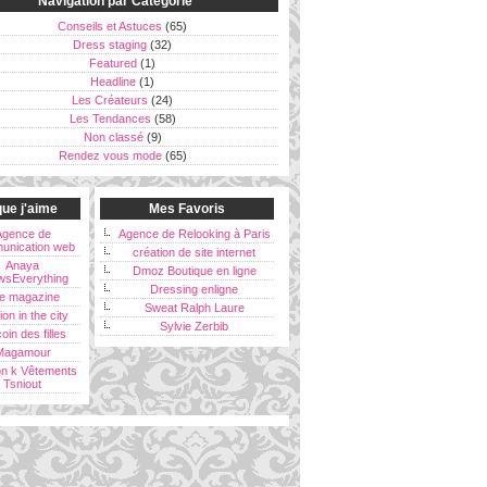
Navigation par Catégorie
Conseils et Astuces
(65)
Dress staging
(32)
Featured
(1)
Headline
(1)
Les Créateurs
(24)
Les Tendances
(58)
Non classé
(9)
Rendez vous mode
(65)
ue j'aime
Mes Favoris
Agence de
Agence de Relooking à Paris
unication web
création de site internet
Anaya
Dmoz Boutique en ligne
wsEverything
Dressing enligne
e magazine
Sweat Ralph Laure
ion in the city
Sylvie Zerbib
oin des filles
Magamour
on k Vêtements
Tsniout