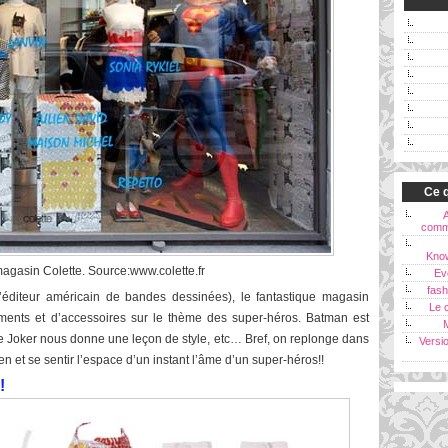
Ce q
comm
Kno
agasin Colette. Source:www.colette.fr
Ev
fash
éditeur américain de bandes dessinées), le fantastique magasin
Le c
ements et d’accessoires sur le thème des super-héros. Batman est
e Joker nous donne une leçon de style, etc… Bref, on replonge dans
Versi
ien et se sentir l’espace d’un instant l’âme d’un super-héros!!
!