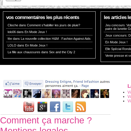
vos commentaires les plus récents
les articles
Clioche dans
Comment s’habiller les jours de pluie?
Jeu concours :Vote
paire de lunette G
lolo06 dans
En Mode Jeux !
Jeux concours: Dr
fée dans
La nouvelle collection H&M : Fashion Against Aids
En Mode Jeux !
LOLO dans
En Mode Jeux !
Elle Spécial Rond
La fille aux chaussures dans
Sex and the City 2
Vente presse et v
L
V
V
Vi
Comment ça marche ?
Mentions legales