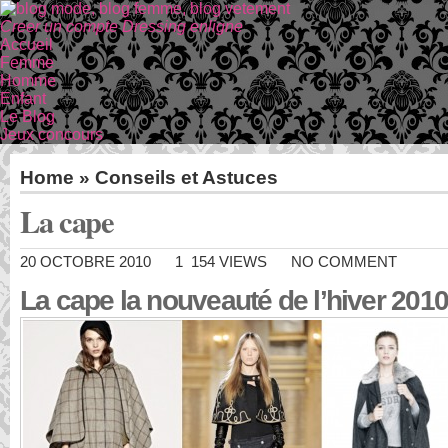
Creer un compte Dressing enligne
Accueil
Femme
Homme
Enfant
Le Blog
Jeux concours
Home
»
Conseils et Astuces
La cape
20 OCTOBRE 2010
1 154 VIEWS
NO COMMENT
La cape la nouveauté de l’hiver 2010