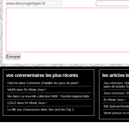
vos commentaires les plus récents
les articles
Clioche dans
Comment s’habiller les jours de pluie?
Jeu concours :Vote
paire de lunette G
lolo06 dans
En Mode Jeux !
Jeux concours: Dr
fée dans
La nouvelle collection H&M : Fashion Against Aids
En Mode Jeux !
LOLO dans
En Mode Jeux !
Elle Spécial Rond
La fille aux chaussures dans
Sex and the City 2
Vente presse et v