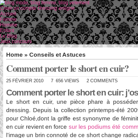
Creer un compte Dressing enligne
Accueil
Femme
Homme
Enfant
Le Blog
Jeux concours
Home
»
Conseils et Astuces
Comment porter le short en cuir?
25 FÉVRIER 2010
7 656 VIEWS
2 COMMENTS
Comment porter le short en cuir: j’o
Le short en cuir, une pièce phare à posséde
dressing. Depuis la collection printemps-été 
pour Chloé,dont la griffe est synonyme de féminit
en cuir revient en force
sur les podiums été comm
l’image un brin connoté de ce short change radic