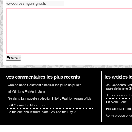
vos commentaires les plus récents
les articles
Clioche dans
Comment s’habiller les jours de pluie?
Jeu concours :Vote
paire de lunette G
lolo06 dans
En Mode Jeux !
Jeux concours: Dr
fée dans
La nouvelle collection H&M : Fashion Against Aids
En Mode Jeux !
LOLO dans
En Mode Jeux !
Elle Spécial Rond
La fille aux chaussures dans
Sex and the City 2
Vente presse et v