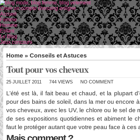
Creer un compte Dressing enligne
Accueil
Femme
Homme
Enfant
Le Blog
Jeux concours
Home
»
Conseils et Astuces
Tout pour vos cheveux
25 JUILLET 2011
744 VIEWS
NO COMMENT
L’été est là, il fait beau et chaud, et la plupart
pour des bains de soleil, dans la mer ou encore à
vos cheveux, avec les UV, le chlore ou le sel de
de ses expositions quotidiennes et abiment le ch
faut le protéger autant que votre peau face à ces 
Mais comment ?