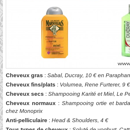
Cheveux gras
:
Sabal, Ducray, 10 € en Parapha
Cheveux fins/plats
:
Volumea, Rene Furterer, 9 €
Cheveux secs
:
Shampooing Karité et Miel, Le Pet
Cheveux normaux
:
Shampooing ortie et bar
chez Monoprix
Anti-pelliculaire
:
Head & Shoulders, 4 €
Tous types de cheveux
:
Soluté de yoghurt, Catti