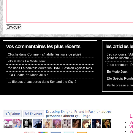
vos commentaires les plus récents
les articles
Clioche dans
Comment s’habiller les jours de pluie?
Jeu concours :Vote
paire de lunette G
lolo06 dans
En Mode Jeux !
Jeux concours: Dr
fée dans
La nouvelle collection H&M : Fashion Against Aids
En Mode Jeux !
LOLO dans
En Mode Jeux !
Elle Spécial Rond
La fille aux chaussures dans
Sex and the City 2
Vente presse et v
L
V
V
Vi