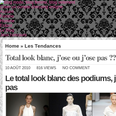
Creer un compte Dressing enligne
Accueil
Femme
Homme
Enfant
Le Blog
Jeux concours
Home
»
Les Tendances
Total look blanc, j’ose ou j’ose pas ?
10 AOÛT 2010
816 VIEWS
NO COMMENT
Le total look blanc des podiums, j
pas