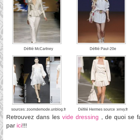
Défilé McCartney
Défilé Paul-20e
sources: zoomdemode.unblog.fr
Défilé Hermes source :envy.fr
Retrouvez dans les
vide dressing
, de quoi se fa
par
ici
!!!