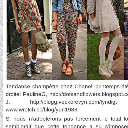
Tendance champêtre chez Chanel: printemps-ét
droite: PaulineG, http://dotsandflowers.blogspot.
J, http://blogg.veckorevyn.com/fyn
www.wretch.cc/blog/yun1986
Si nous n’adopterons pas forcément le total lo
semblerait que cette tendance a su s’impose