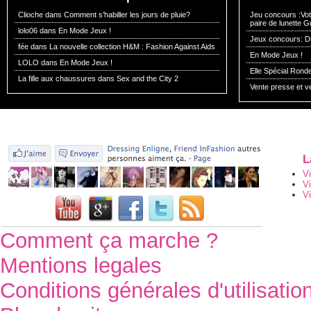
Clioche dans
Comment s’habiller les jours de pluie?
Jeu concours :Vote
paire de lunette G
lolo06 dans
En Mode Jeux !
Jeux concours: Dr
fée dans
La nouvelle collection H&M : Fashion Against Aids
En Mode Jeux !
LOLO dans
En Mode Jeux !
Elle Spécial Rond
La fille aux chaussures dans
Sex and the City 2
Vente presse et v
L
V
V
Vi
Comment ça marche ?
Mentions legales
Conditions générales d'utilisatio