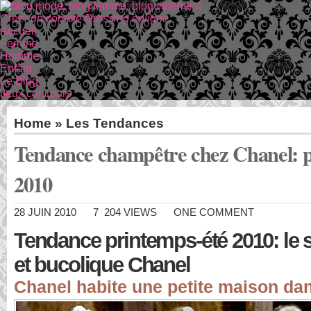
Creer un compte Dressing enligne
Accueil
Femme
Homme
Enfant
Le Blog
Jeux concours
Home
»
Les Tendances
Tendance champêtre chez Chanel: p
2010
28 JUIN 2010
7 204 VIEWS
ONE COMMENT
Tendance printemps-été 2010: le 
et bucolique Chanel
Chanel habite une petite maison dans