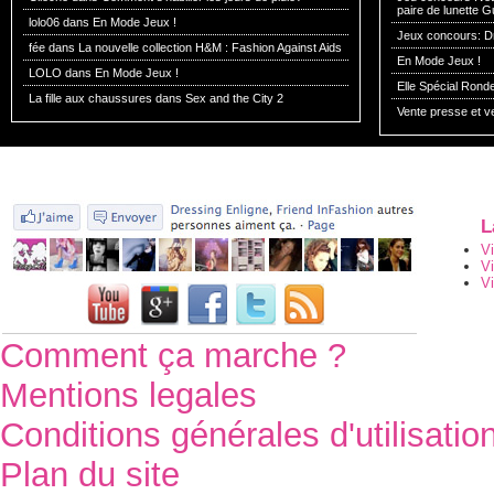
paire de lunette G
lolo06 dans
En Mode Jeux !
Jeux concours: Dr
fée dans
La nouvelle collection H&M : Fashion Against Aids
En Mode Jeux !
LOLO dans
En Mode Jeux !
Elle Spécial Rond
La fille aux chaussures dans
Sex and the City 2
Vente presse et v
L
V
V
Vi
Comment ça marche ?
Mentions legales
Conditions générales d'utilisatio
Plan du site