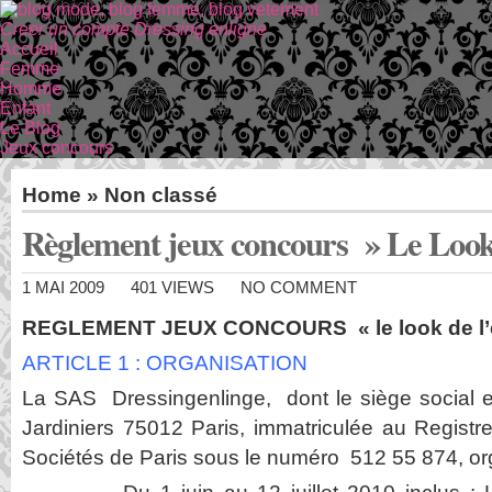
Creer un compte Dressing enligne
Accueil
Femme
Homme
Enfant
Le Blog
Jeux concours
Home
»
Non classé
Règlement jeux concours » Le Look 
1 MAI 2009
401 VIEWS
NO COMMENT
REGLEMENT JEUX CONCOURS « le look de l’é
ARTICLE 1 : ORGANISATION
La SAS Dressingenlinge, dont le siège social e
Jardiniers 75012 Paris, immatriculée au Regis
Sociétés de Paris sous le numéro 512 55 874, orga