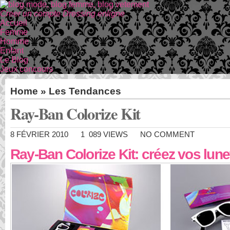
Creer un compte Dressing enligne
Accueil
Femme
Homme
Enfant
Le Blog
Jeux concours
Home
»
Les Tendances
Ray-Ban Colorize Kit
8 FÉVRIER 2010
1 089 VIEWS
NO COMMENT
Ray-Ban Colorize Kit: créez vos lune