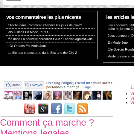
vos commentaires les plus récents
les articles
Clioche dans
Comment s’habiller les jours de pluie?
Jeu concours :Vote
paire de lunette G
lolo06 dans
En Mode Jeux !
Jeux concours: Dr
fée dans
La nouvelle collection H&M : Fashion Against Aids
En Mode Jeux !
LOLO dans
En Mode Jeux !
Elle Spécial Rond
La fille aux chaussures dans
Sex and the City 2
Vente presse et v
L
V
V
Vi
Comment ça marche ?
Mentions legales