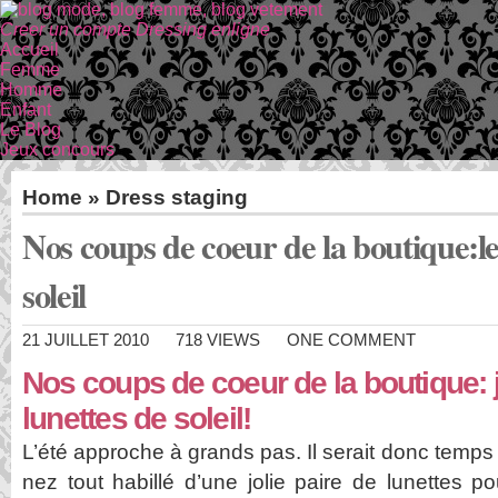
Creer un compte Dressing enligne
Accueil
Femme
Homme
Enfant
Le Blog
Jeux concours
Home
»
Dress staging
Nos coups de coeur de la boutique:le
soleil
21 JUILLET 2010
718 VIEWS
ONE COMMENT
Nos coups de coeur de la boutique:
lunettes de soleil!
L’été approche à grands pas. Il serait donc temps 
nez tout habillé d’une jolie paire de lunettes pour