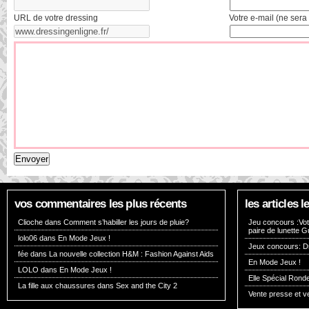
URL de votre dressing
Votre e-mail (ne sera 
vos commentaires les plus récents
les articles
Clioche dans
Comment s’habiller les jours de pluie?
Jeu concours :Vote
paire de lunette G
lolo06 dans
En Mode Jeux !
Jeux concours: Dr
fée dans
La nouvelle collection H&M : Fashion Against Aids
En Mode Jeux !
LOLO dans
En Mode Jeux !
Elle Spécial Rond
La fille aux chaussures dans
Sex and the City 2
Vente presse et v