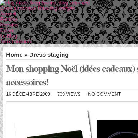
Creer un compte Dressing enligne
Accueil
Femme
Homme
Enfant
Le Blog
Jeux concours
Home
»
Dress staging
Mon shopping Noël (idées cadeaux) 
accessoires!
16 DÉCEMBRE 2009
709 VIEWS
NO COMMENT