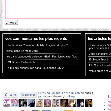
vos commentaires les plus récents
les articles
Clioche dans
Comment s’habiller les jours de pluie?
Jeu concours :Vote
paire de lunette G
lolo06 dans
En Mode Jeux !
Jeux concours: Dr
fée dans
La nouvelle collection H&M : Fashion Against Aids
En Mode Jeux !
LOLO dans
En Mode Jeux !
Elle Spécial Rond
La fille aux chaussures dans
Sex and the City 2
Vente presse et v
L
V
V
Vi