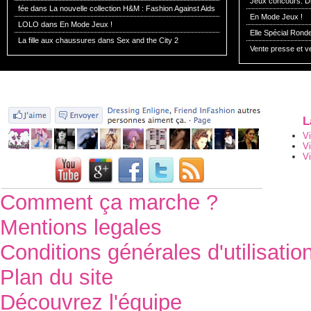
Jeux concours: Dr
fée dans
La nouvelle collection H&M : Fashion Against Aids
En Mode Jeux !
LOLO dans
En Mode Jeux !
Elle Spécial Rond
La fille aux chaussures dans
Sex and the City 2
Vente presse et v
L
V
V
Vi
Comment ça marche ?
Mentions legales
Conditions générales d'utilisatio
Plan du site
Découvrez l'équipe