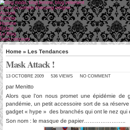
Creer un compte Dressing enligne
Accueil
Femme
Homme
Enfant
Le Blog
Jeux concours
Home
»
Les Tendances
Mask Attack !
13 OCTOBRE 2009
536 VIEWS
NO COMMENT
par Menitto
Alors que l’on nous promet une épidémie de gr
pandémie, un petit accessoire sort de sa réserve 
gadget « hype » des branchés qui ont le nez qui 
Son nom : le masque de papier…………………..