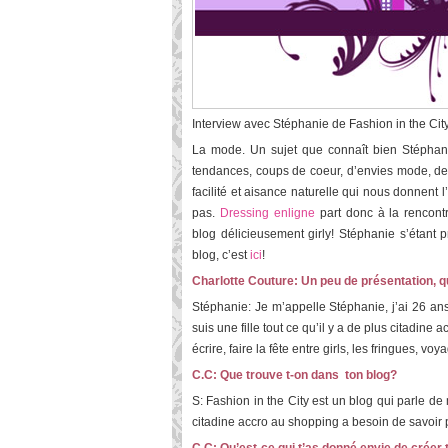
Interview avec Stéphanie de Fashion in the City
La mode. Un sujet que connaît bien Stépha
tendances, coups de coeur, d’envies mode, de 
facilité et aisance naturelle qui nous donnent
pas.
Dressing enligne
part donc à la rencontr
blog délicieusement girly! Stéphanie s’étant 
blog, c’est
ici
!
Charlotte Couture: Un peu de présentation, q
Stéphanie: Je m’appelle Stéphanie, j’ai 26 an
suis une fille tout ce qu’il y a de plus citadine
écrire, faire la fête entre girls, les fringues, voy
C.C: Que trouve t-on dans ton blog?
S: Fashion in the City est un blog qui parle d
citadine accro au shopping a besoin de savoir 