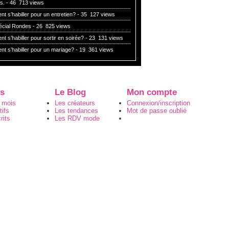
es.
- 46 713 views
 s’habiller pour un entretien?
- 35 127 views
pécial Rondes
- 26 825 views
 s’habiller pour sortir en soirée?
- 23 131 views
t s’habiller pour un mariage?
- 19 361 views
s
Le Blog
Mon compte
 mois
Les créateurs
Connexion/inscription
ifs
Les tendances
Mot de passe oublié
rits
Les RDV mode