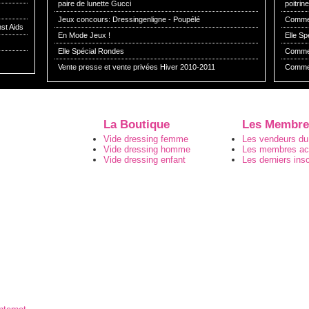
paire de lunette Gucci
poitrin
Jeux concours: Dressingenligne - Poupélé
Comment
st Aids
En Mode Jeux !
Elle S
Elle Spécial Rondes
Comment
Vente presse et vente privées Hiver 2010-2011
Commen
La Boutique
Les Membre
Vide dressing femme
Les vendeurs du
Vide dressing homme
Les membres act
Vide dressing enfant
Les derniers insc