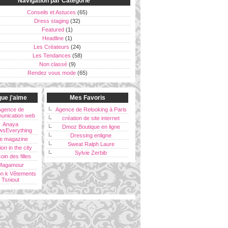
Navigation par Catégorie
Conseils et Astuces
(65)
Dress staging
(32)
Featured
(1)
Headline
(1)
Les Créateurs
(24)
Les Tendances
(58)
Non classé
(9)
Rendez vous mode
(65)
ue j'aime
Mes Favoris
Agence de
Agence de Relooking à Paris
unication web
création de site internet
Anaya
Dmoz Boutique en ligne
wsEverything
Dressing enligne
e magazine
Sweat Ralph Laure
ion in the city
Sylvie Zerbib
oin des filles
Magamour
on k Vêtements
Tsniout