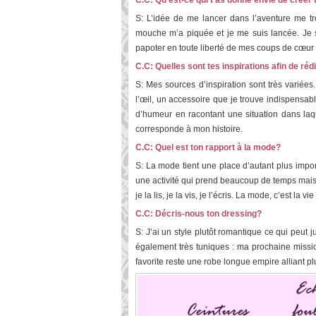
C.C: Qu’est-ce qui t’as donné envie de créer 
S: L’idée de me lancer dans l’aventure me tro
mouche m’a piquée et je me suis lancée. Je 
papoter en toute liberté de mes coups de cœur
C.C: Quelles sont tes inspirations afin de rédi
S: Mes sources d’inspiration sont très variées
l’œil, un accessoire que je trouve indispensab
d’humeur en racontant une situation dans laqu
corresponde à mon histoire.
C.C: Quel est ton rapport à la mode?
S: La mode tient une place d’autant plus impo
une activité qui prend beaucoup de temps mais
je la lis, je la vis, je l’écris. La mode, c’est la vie 
C.C: Décris-nous ton dressing?
S: J’ai un style plutôt romantique ce qui peut 
également très tuniques : ma prochaine mission
favorite reste une robe longue empire alliant plu