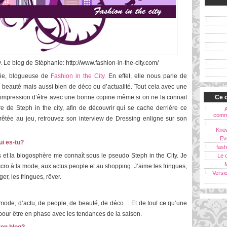
. Le blog de Stéphanie: http://www.fashion-in-the-city.com/
nie, blogueuse de
Fashion in the City.
En effet, elle nous parle de
beauté mais aussi bien de déco ou d’actualité. Tout cela avec une
 l’impression d’être avec une bonne copine même si on ne la connait
Ce q
e de Steph in the city, afin de découvrir qui se cache derrière ce
comm
prêtée au jeu, retrouvez son interview de Dressing enligne sur son
Kno
Ev
ui es-tu?
fash
s et la blogosphère me connaît sous le pseudo Steph in the City. Je
Le c
 accro à la mode, aux actus people et au shopping. J’aime les fringues,
Versi
ager, les fringues, rêver.
e mode, d’actu, de people, de beauté, de déco… Et de tout ce qu’une
pour être en phase avec les tendances de la saison.