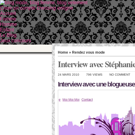
Creer un compte Dressing enligne
Accueil
Femme
Homme
Enfant
Le Blog
Jeux concours
Home
»
Rendez vous mode
Interview avec Stéphanie
24 MARS 2010
796 VIEWS
NO COMMENT
Interview avec une blogueuse 