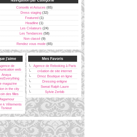
Navigation par Catégorie
Conseils et Astuces
(65)
Dress staging
(32)
Featured
(1)
Headline
(1)
Les Créateurs
(24)
Les Tendances
(58)
Non classé
(9)
Rendez vous mode
(65)
ue j'aime
Mes Favoris
Agence de
Agence de Relooking à Paris
unication web
création de site internet
Anaya
Dmoz Boutique en ligne
wsEverything
Dressing enligne
e magazine
Sweat Ralph Laure
ion in the city
Sylvie Zerbib
oin des filles
Magamour
on k Vêtements
Tsniout