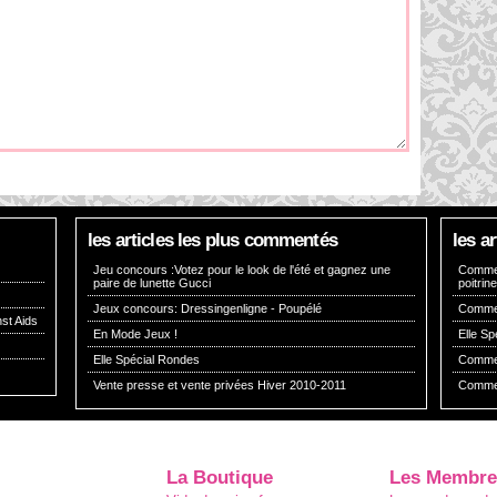
les articles les plus commentés
les a
Jeu concours :Votez pour le look de l'été et gagnez une
Comment
paire de lunette Gucci
poitrin
Jeux concours: Dressingenligne - Poupélé
Comment
st Aids
En Mode Jeux !
Elle S
Elle Spécial Rondes
Comment
Vente presse et vente privées Hiver 2010-2011
Commen
La Boutique
Les Membre