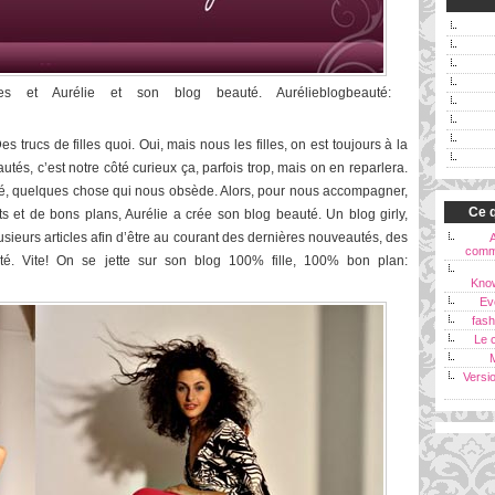
s et Aurélie et son blog beauté. Aurélieblogbeauté:
 trucs de filles quoi. Oui, mais nous les filles, on est toujours à la
és, c’est notre côté curieux ça, parfois trop, mais on en reparlera.
auté, quelques chose qui nous obsède. Alors, pour nous accompagner,
Ce q
s et de bons plans, Aurélie a crée son blog beauté. Un blog girly,
usieurs articles afin d’être au courant des dernières nouveautés, des
comm
té. Vite! On se jette sur son blog 100% fille, 100% bon plan:
Kno
Ev
fash
Le c
Versi