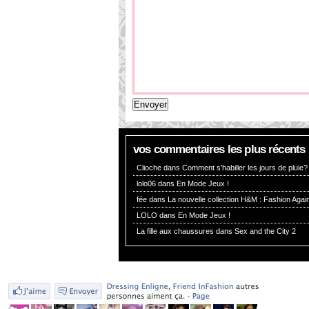
vos commentaires les plus récents
Clioche dans
Comment s’habiller les jours de pluie?
lolo06 dans
En Mode Jeux !
fée dans
La nouvelle collection H&M : Fashion Again
LOLO dans
En Mode Jeux !
La fille aux chaussures dans
Sex and the City 2