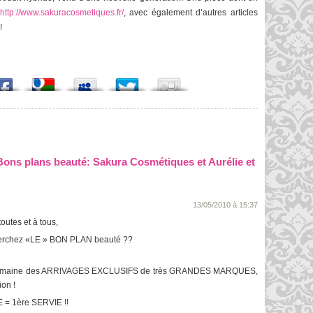
http://www.sakuracosmetiques.fr/
, avec également d’autres articles
!
“Bons plans beauté: Sakura Cosmétiques et Aurélie et
13/05/2010 à 15:37
outes et à tous,
erchez «LE » BON PLAN beauté ??
 semaine des ARRIVAGES EXCLUSIFS de très GRANDES MARQUES,
ion !
E = 1ère SERVIE !!