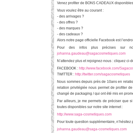
Venez profiter de BONS CADEAUX disponibles en
Vous voulez être au courant :
- des arrivages ?
- des offres ?
- des marques ?
- des cadeaux ?
Alors notre page officielle Facebook est l’endroit
Pour des infos plus précises sur n
johanna.gaudeau@sagacosmetiques.com
N’attendez plus et rejoignez-nous : cliquez ci-
FACEBOOK :
http://www.facebook.com/Sagaco
TWITTER :
http://twitter.com/sagacosmetiques
Nous sommes depuis près de 10ans en relatio
relation privilégiée nous permet de profiter de
changé de packaging / qui ont été mis en promot
Par ailleurs, je me permets de préciser que s
toutes disponibles sur notre site internet :
http://www.saga-cosmetiques.com
Pour toute question supplémentaire, n’hésitez p
johanna.gaudeau@saga-cosmetiques.com