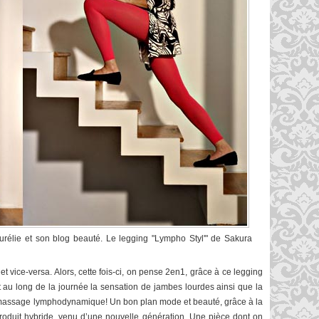
rélie et son blog beauté. Le legging "Lympho Styl'" de Sakura
 et vice-versa. Alors, cette fois-ci, on pense 2en1, grâce à ce legging
t au long de la journée la sensation de jambes lourdes ainsi que la
e massage lymphodynamique! Un bon plan mode et beauté, grâce à la
roduit hybride, venu d’une nouvelle génération. Une pièce dont on