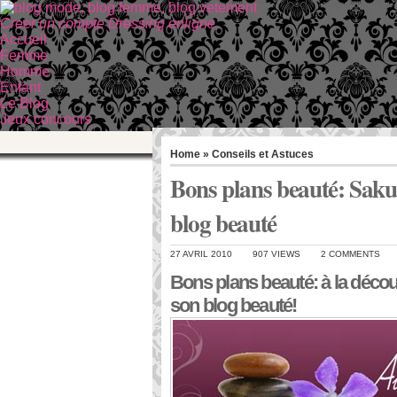
Creer un compte Dressing enligne
Accueil
Femme
Homme
Enfant
Le Blog
Jeux concours
Home
»
Conseils et Astuces
Bons plans beauté: Saku
blog beauté
27 AVRIL 2010
907 VIEWS
2 COMMENTS
Bons plans beauté: à la décou
son blog beauté!