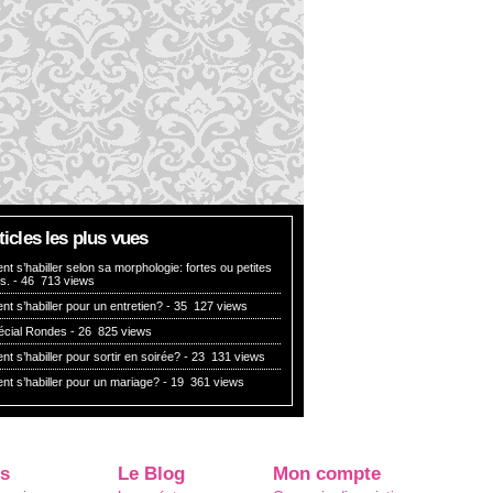
rticles les plus vues
 s’habiller selon sa morphologie: fortes ou petites
es.
- 46 713 views
 s’habiller pour un entretien?
- 35 127 views
pécial Rondes
- 26 825 views
 s’habiller pour sortir en soirée?
- 23 131 views
t s’habiller pour un mariage?
- 19 361 views
s
Le Blog
Mon compte