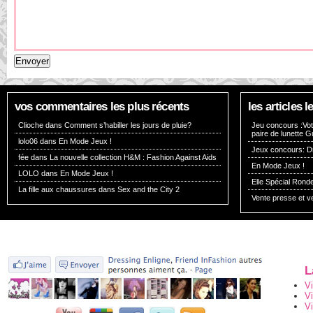
vos commentaires les plus récents
les articles
Clioche dans
Comment s’habiller les jours de pluie?
Jeu concours :Vote
paire de lunette G
lolo06 dans
En Mode Jeux !
Jeux concours: Dr
fée dans
La nouvelle collection H&M : Fashion Against Aids
En Mode Jeux !
LOLO dans
En Mode Jeux !
Elle Spécial Rond
La fille aux chaussures dans
Sex and the City 2
Vente presse et v
L
V
V
Vi