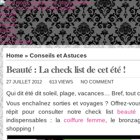
Creer un compte Dressing enligne
Accueil
Femme
Homme
Enfant
Le Blog
Jeux concours
Home
»
Conseils et Astuces
Beauté : La check list de cet été !
27 JUILLET 2012
613 VIEWS
NO COMMENT
Qui dit été dit soleil, plage, vacances… Bref, tout 
Vous enchaînez sorties et voyages ? Offrez-vo
répit pour consulter notre check list
beauté
d
indispensables : la
coiffure femme
, le bronza
shopping !