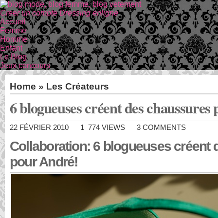
Creer un compte Dressing enligne
Accueil
Femme
Homme
Enfant
Le Blog
Jeux concours
Home
»
Les Créateurs
6 blogueuses créent des chaussures
22 FÉVRIER 2010
1 774 VIEWS
3 COMMENTS
Collaboration: 6 blogueuses créent
pour André!