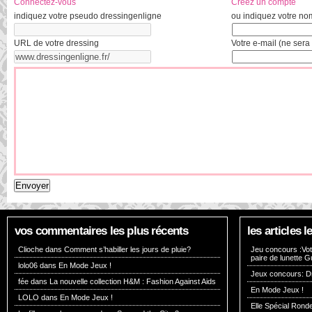
Connectez-vous
Créez un compte
indiquez votre pseudo dressingenligne
ou indiquez votre no
URL de votre dressing
Votre e-mail (ne sera 
vos commentaires les plus récents
les articles
Clioche dans
Comment s’habiller les jours de pluie?
Jeu concours :Vote
paire de lunette G
lolo06 dans
En Mode Jeux !
Jeux concours: Dr
fée dans
La nouvelle collection H&M : Fashion Against Aids
En Mode Jeux !
LOLO dans
En Mode Jeux !
Elle Spécial Rond