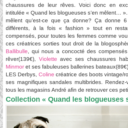
chaussures de leur rêves. Voici donc en exclu
intitulée « Quand les blogueuses s’en mêlent… ». 
mêlent qu’est-ce que ça donne? Ça donne 6
différents, à la fois « fashion » tout en resta
compensés, pour toutes les femmes comme vous 
ces créatrices sorties tout droit de la blogosphè
Ballibulle
, qui nous a concocté des compensés 
rêver(139€),
Violette
avec ses chaussures habil
Minmor
et ses fabuleuses ballerines bateaux(89€
LES Derbys,
Coline
créatrice des boots vintage/r
ses magnifiques sandales multibrides. Rendez
tous les magasins André afin de retrouver ces peti
Collection « Quand les blogueuses 