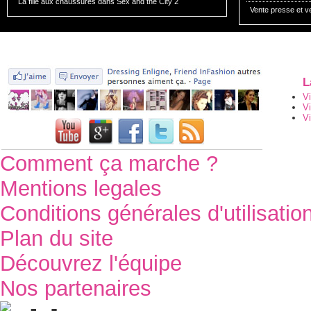
La fille aux chaussures dans
Sex and the City 2
Vente presse et v
L
V
V
Vi
Comment ça marche ?
Mentions legales
Conditions générales d'utilisatio
Plan du site
Découvrez l'équipe
Nos partenaires